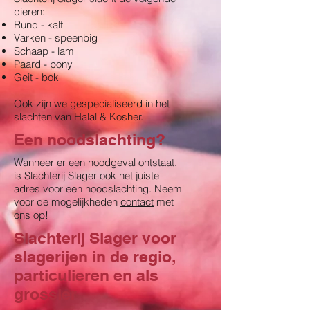
dieren:
Rund - kalf
Varken - speenbig
Schaap - lam
Paard - pony
Geit - bok
Ook zijn we gespecialiseerd in het
slachten van Halal & Kosher.
Een noodslachting?
Wanneer er een noodgeval ontstaat,
is Slachterij Slager ook het juiste
adres voor een noodslachting. Neem
voor de mogelijkheden
contact
met
ons op!
Slachterij Slager voor
slagerijen in de regio,
particulieren en als
grossier