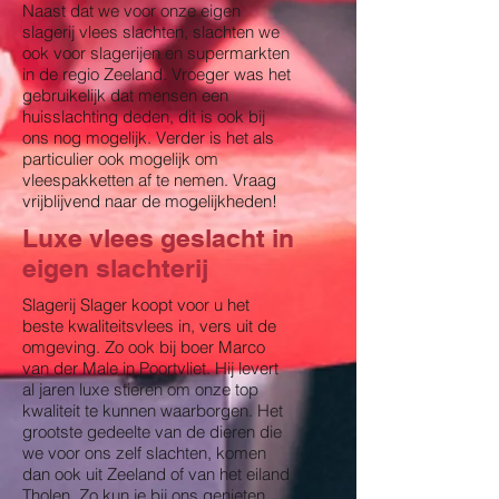
Naast dat we voor onze eigen
slagerij vlees slachten, slachten we
ook voor slagerijen en supermarkten
in de regio Zeeland. Vroeger was het
gebruikelijk dat mensen een
huisslachting deden, dit is ook bij
ons nog mogelijk. Verder is het als
particulier ook mogelijk om
vleespakketten af te nemen. Vraag
vrijblijvend naar de mogelijkheden!
Luxe vlees geslacht in
eigen slachterij
Slagerij Slager koopt voor u het
beste kwaliteitsvlees in, vers uit de
omgeving. Zo ook bij boer Marco
van der Male in Poortvliet. Hij levert
al jaren luxe stieren om onze top
kwaliteit te kunnen waarborgen. Het
grootste gedeelte van de dieren die
we voor ons zelf slachten, komen
dan ook uit Zeeland of van het eiland
Tholen. Zo kun je bij ons genieten