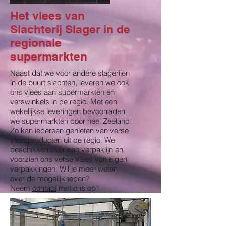
Het vlees van
Slachterij Slager in de
regionale
supermarkten
Naast dat we voor andere slagerijen
in de buurt slachten, leveren we ook
ons vlees aan supermarkten en
verswinkels in de regio. Met een
wekelijkse leveringen bevoorraden
we supermarkten door heel Zeeland!
Zo kan iedereen genieten van verse
vleesproducten uit de regio. We
beschikken over een verpaklijn en
voorzien ons verse vlees van eigen
verpakkingen. Wil je meer weten
over de mogelijkheden?
Neem
contact
met ons op!