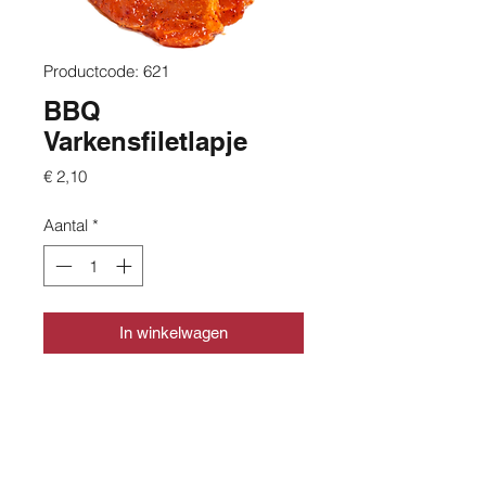
Productcode: 621
BBQ
Varkensfiletlapje
Prijs
€ 2,10
Aantal
*
In winkelwagen
CONTACT
info@slagerijslager.nl