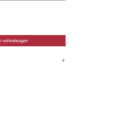
In winkelwagen
 100 gram:
540
kJoule
128
kcal
23,3
gram