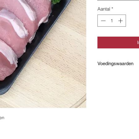
Aantal
*
Voedingswaarden
Ingrediënten:
100% varkensvlees
Voedingswaarde per
Energie
en
Eiwitten