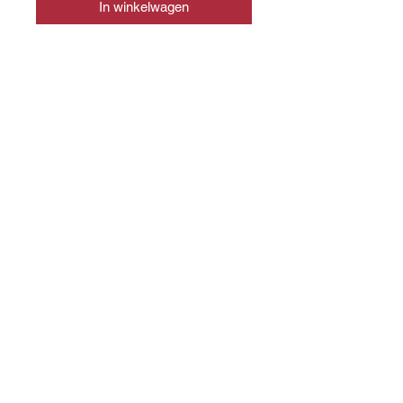
In winkelwagen
CONTACT
info@slagerijslager.nl
0166 - 652448
WEBSHOP
Shop alle producten
WINKEL
Voorstraat 48, 4697 EL
Sint Annaland