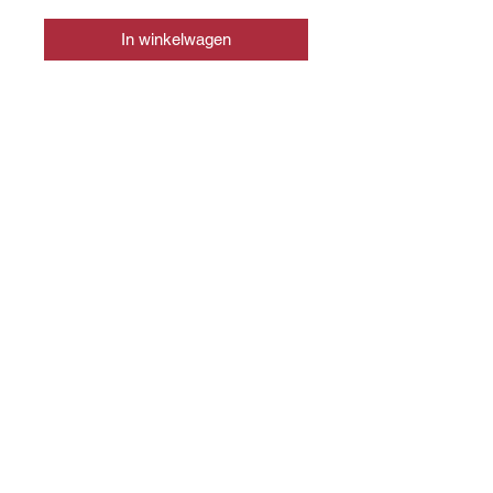
In winkelwagen
CONTACT
info@slagerijslager.nl
0166 - 652448
WEBSHOP
Shop alle producten
WINKEL
Voorstraat 48, 4697 EL
Sint Annaland