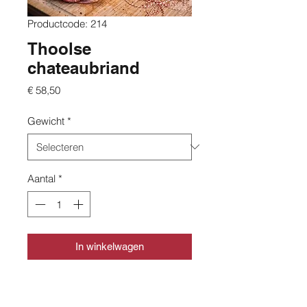
Productcode: 214
Thoolse
chateaubriand
Prijs
€ 58,50
Gewicht
*
Aantal
*
In winkelwagen
CONTACT