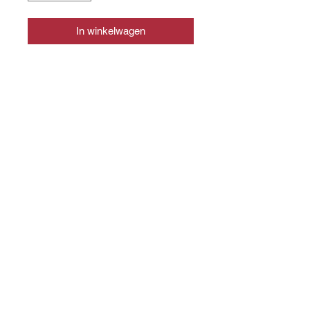
In winkelwagen
CONTACT
info@slagerijslager.nl
0166 - 652448
WEBSHOP
Shop alle producten
WINKEL
Voorstraat 48, 4697 EL