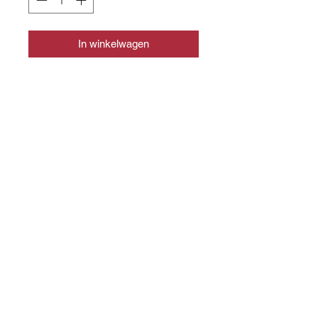
In winkelwagen
CONTACT
info@slagerijslager.nl
0166 - 652448
WEBSHOP
Shop alle producten
WINKEL
Voorstraat 48, 4697 EL