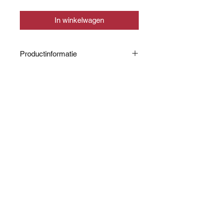
In winkelwagen
Productinformatie
Een bakje zoals op deze foto is 150
gram.
CONTACT
info@slagerijslager.nl
0166 - 652448
WEBSHOP
Shop alle producten