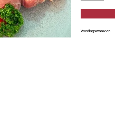
Voedingswaarden
Bereidingswijze: ba
Ingrediënten:
92% varkensvlees, 
TARWE, ROGGE), zout
peper, gember, foelie
ascorbinezuur)
Voedingswaarde per
Energie
Eiwitten