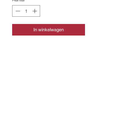
In winkelwagen
CONTACT
info@slagerijslager.nl
0166 - 652448
WEBSHOP
Shop alle producten
WINKEL