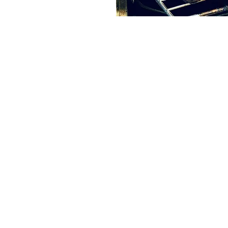
WEBSHOP
WINKEL
Shop alle producten
Voorstraat
Sint Annal
OPENINGS
Maandag: 
​​Dinsdag:
Woensdag: