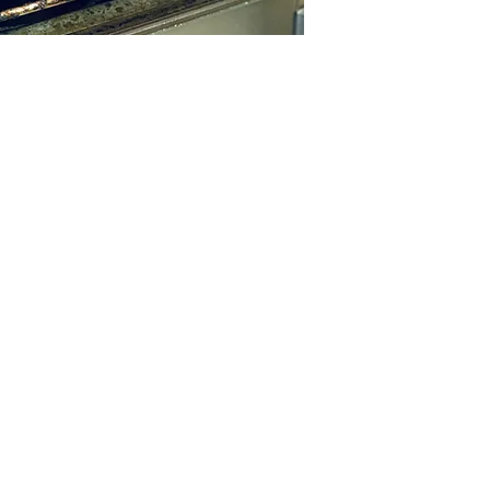
BEZORGTIJDEN
CONTACT
 48, 4697 EL
info@slagerijs
Eiland Tholen
and
Dinsdag: 13:30 - 17:30
0166 - 6524
Donderdag: 13:30 - 17:30
TIJDEN
Vrijdag: 13:30 - 17:30
08.30 - 17:30
Zaterdag: 09:00 - 13:30
 08:30 - 17:30
 08:30 - 17:30
Bezorgkosten: €2.50
(Gratis